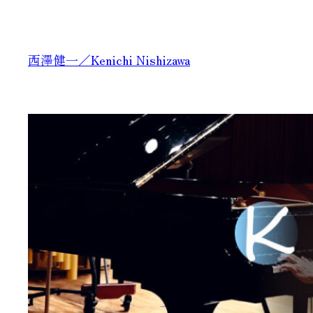
内
容
を
西澤健一／Kenichi Nishizawa
ス
キ
ッ
プ