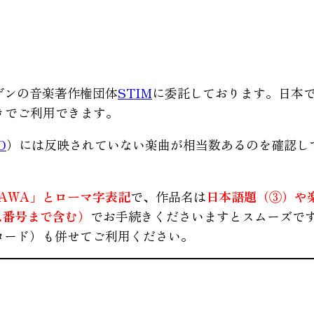
デンの音楽著作権団体
STIM
に委託しております。日本で
きでご利用できます。
D
）には反映されていない楽曲が相当数あるのを確認して
IZAWA」とローマ字表記
で、作品名は
日本語題（③）や
.番号まで含む）
でお手続きくださいますとスムーズです。
コード）も併せてご利用ください。