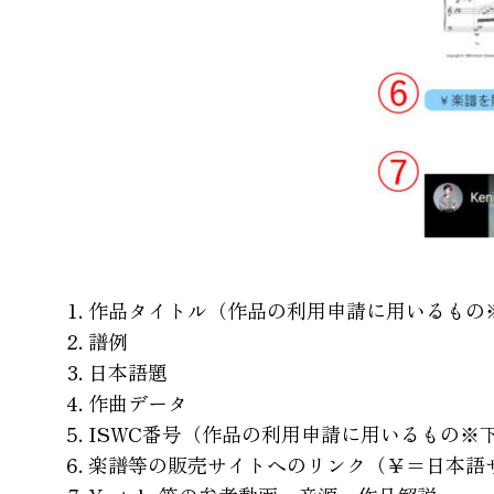
作品タイトル（作品の利用申請に用いるもの
譜例
日本語題
作曲データ
ISWC番号（作品の利用申請に用いるもの※
楽譜等の販売サイトへのリンク（￥＝日本語