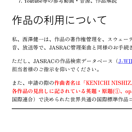
Youtube等の参考動画・音源、作品解説
作品の利用について
私、西澤健一は、作品の著作権管理を、スウェー
音、放送等で、JASRAC管理楽曲と同様のお手続
ただし、JASRACの作品検索データベース（
J-WI
担当者様のご指示を仰いでください。
また、申請の際の
作曲者名は「KENICHI NISH
各作品の見出しに記されている英題・原題(①、op
国際連合）で決められた世界共通の国際標準作品