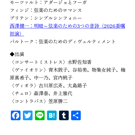
モーツァルト：アダージョとフーガ
フィンジ：弦楽のためのロマンス
ブリテン：シンプルシンフォニー
西澤健一：明暗～弦楽のための3つの音詩（2026委嘱
初演）
バルトーク：弦楽のためのディヴェルティメント
◆出演
〈コンサートミストレス〉水野佐知香
〈ヴァイオリン〉青木敦子、谷裕美、物集女純子、梅
原真希子、中一乃、宮内桃子
〈ヴィオラ〉古川原広斉、大島路子
〈チェロ〉森澤泰、井上雅代
〈コントラバス〉笠原勝二
Facebook
Twitter
Line
Hatena
Tumblr
共
有