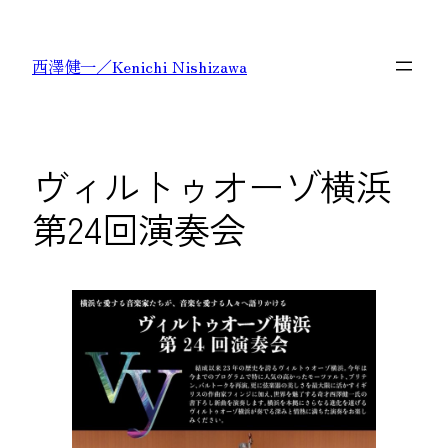
内
容
西澤健一／Kenichi Nishizawa
を
ス
キ
ッ
ヴィルトゥオーゾ横浜
プ
第24回演奏会