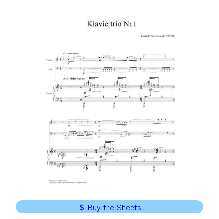
＄ Buy the Sheets