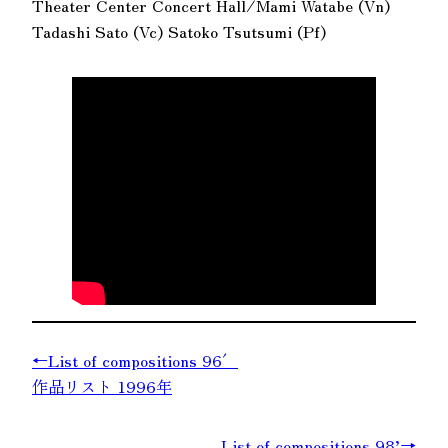
Theater Center Concert Hall/Mami Watabe (Vn)
Tadashi Sato (Vc) Satoko Tsutsumi (Pf)
←List of compositions 96′
作品リスト 1996年
List of compositions 98’→