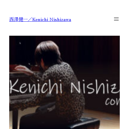
内
容
西澤健一／Kenichi Nishizawa
を
ス
キ
ッ
プ