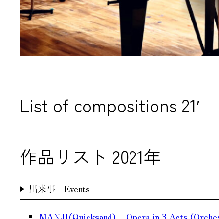
List of compositions 21′
作品リスト 2021年
出来事 Events
MANJI(Quicksand) – Opera in 3 Acts (Orchest