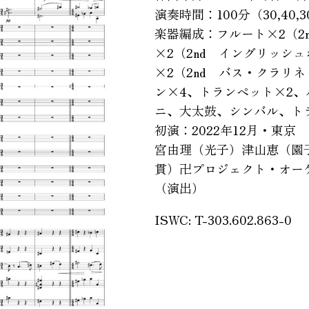
演奏時間：100分（30,40,3
楽器編成：フルート×2（2
×2（2nd イングリッシ
×2（2nd バス・クラリ
ン×4、トランペット×2
ニ、大太鼓、シンバル、ト
初演：2022年12月・東
宮由理（光子）津山恵（園
貫）卍プロジェクト・オー
（演出）
ISWC: T-303.602.863-0