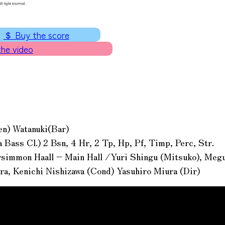
＄ Buy the score
 video
en) Watanuki(Bar)
a Bass Cl.) 2 Bsn, 4 Hr, 2 Tp, Hp, Pf, Timp, Perc, Str.
rsimmon Haall – Main Hall /Yuri Shingu (Mitsuko), Meg
a, Kenichi Nishizawa (Cond) Yasuhiro Miura (Dir)