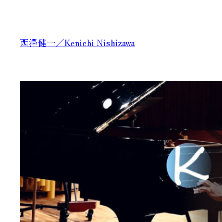
内
容
を
西澤健一／Kenichi Nishizawa
ス
キ
ッ
プ