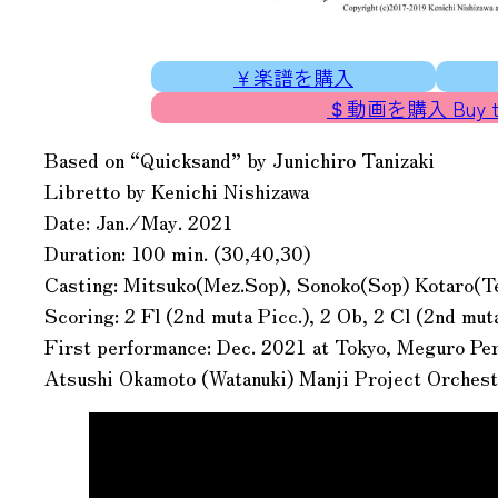
￥楽譜を購入
＄動画を購入 Buy the
Based on “Quicksand” by Junichiro Tanizaki
Libretto by Kenichi Nishizawa
Date: Jan./May. 2021
Duration: 100 min. (30,40,30)
Casting: Mitsuko(Mez.Sop), Sonoko(Sop) Kotaro(T
Scoring: 2 Fl (2nd muta Picc.), 2 Ob, 2 Cl (2nd mut
First performance: Dec. 2021 at Tokyo, Meguro Pe
Atsushi Okamoto (Watanuki) Manji Project Orchestr