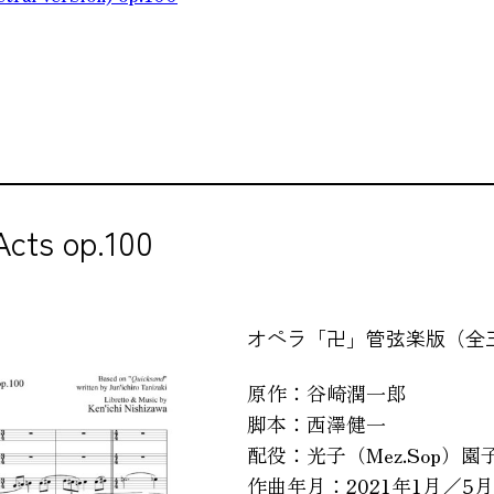
Acts op.100
オペラ「卍」管弦楽版（全
原作：谷崎潤一郎
脚本：西澤健一
配役：光子（Mez.Sop）園
作曲年月：2021年1月／5月