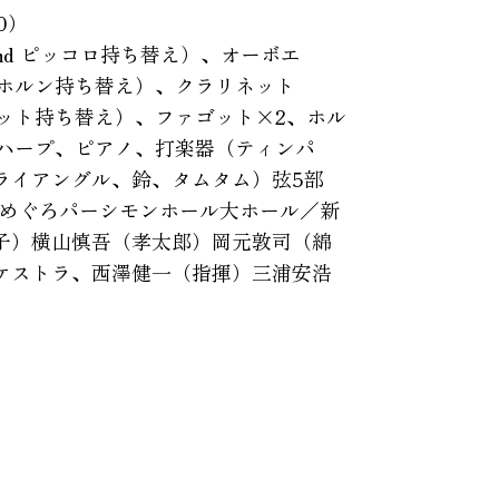
0）
nd ピッコロ持ち替え）、オーボエ
ュホルン持ち替え）、クラリネット
ネット持ち替え）、ファゴット×2、ホル
、ハープ、ピアノ、打楽器（ティンパ
ライアングル、鈴、タムタム）弦5部
京 めぐろパーシモンホール大ホール／新
子）横山慎吾（孝太郎）岡元敦司（綿
ケストラ、西澤健一（指揮）三浦安浩